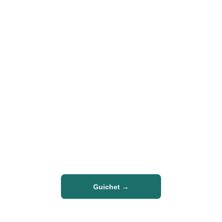
AGOE NYIVE 5
MAIRIE DE
SANGUERA
Une plateforme unique pour les
services municipaux et
l’information officielle.
Guichet →
Nous contacter