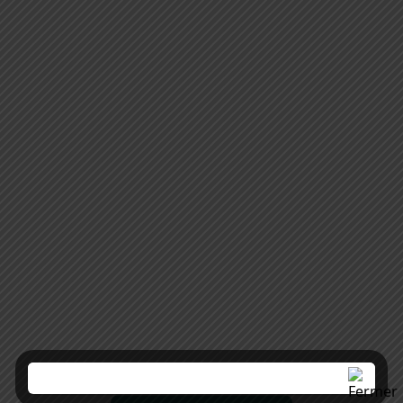
AGOE NYIVE 5
MAIRIE DE
SANGUERA
Une plateforme unique pour
les services municipaux et
l’information officielle.